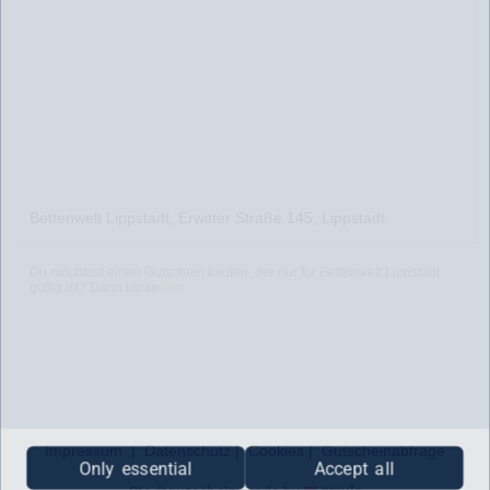
Bettenwelt Lippstadt, Erwitter Straße 145, Lippstadt
Du möchtest einen Gutschein kaufen, der nur für Bettenwelt Lippstadt
gültig ist? Dann klicke
hier
.
Impressum
|
Datenschutz
|
Cookies
|
Gutscheinabfrage
Only essential
Accept all