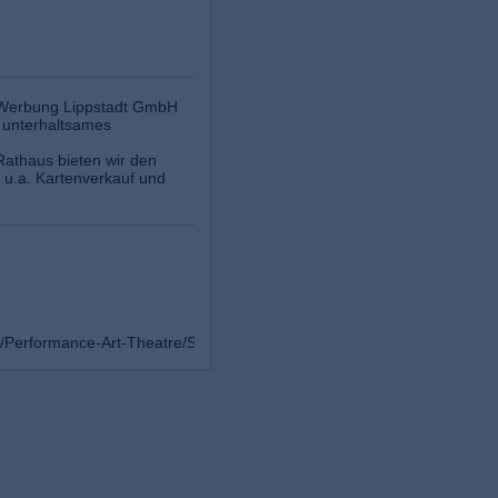
nd Werbung Lippstadt GmbH
n unterhaltsames
 Rathaus bieten wir den
 u.a. Kartenverkauf und
Performance-Art-Theatre/Stadttheater-Kultur-in-Lippstadt-187323021