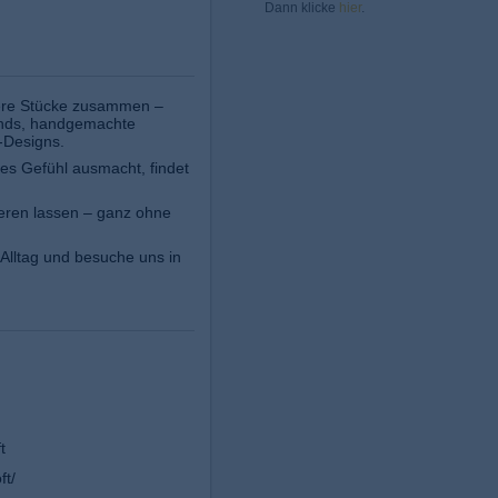
Dann klicke
hier
.
dere Stücke zusammen –
ends, handgemachte
-Designs.
utes Gefühl ausmacht, findet
ieren lassen – ganz ohne
 Alltag und besuche uns in
t
t/