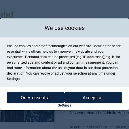
We use cookies
We use cookies and other technologies on our website. Some of these are
essential, while others help us to improve this website and your
experience. Personal data can be processed (e.g. IP addresses), e.g. B. for
personalized ads and content or ad and content measurement. You can
find more information about the use of your data in our
data protection
declaration. You can revoke or adjust your selection at any time under
Settings.
Only essential
Accept all
Settings
Das wandelnde Loft, Helle Halle 4
Du möchtest einen Gutschein kaufen, de