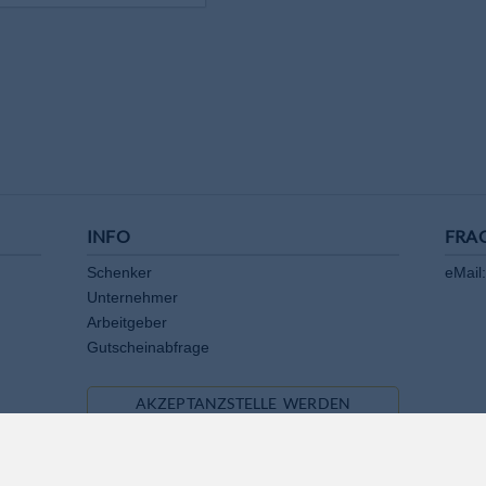
INFO
FRA
Schenker
eMail:
Unternehmer
Arbeitgeber
Gutscheinabfrage
AKZEPTANZSTELLE WERDEN