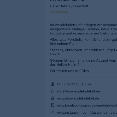
Das wandelnde Loft
Helle Halle 4, Lippstadt
Bekleidung
Im wandelnden Loft bringen wir beson
ausgewählte Vintage-Fashion, neue Tr
Produkte und unsere eigenen Siebdruck
Alles, was Persönlichkeit, Stil und ein g
hier seinen Platz.
Stöbern, entdecken, anprobieren, inspir
Hektik.
Gönnen Dir sich eine kleine Auszeit vom
der Hellen Halle 4.
Wir freuen uns auf Dich.
+49 176 32 65 10 56
info@daswandelndeloft.de
www.daswandelndeloft.de
www.facebook.com/daswandelndelof
www.instagram.com/daswandelndelof