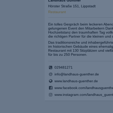
Landhaus Günther
Hörster Straße 151, Lippstadt
Restaurant
Ein tolles Gespräch beim leckeren Aben
gelungenen Event den Mitarbeitern Dan
Hochzeitstanz den traumhaften Tag vol
die richtigen Partner für die kleinen u
Das traditionsreiche und inhabergeführt
im historischen Gebäude eines ehemali
Restaurant mit 130 Sitzplätzen und vielf
für bis zu 250 Personen.
029481271
info@landhaus-guenther.de
www.landhaus-guenther.de
www.facebook.com/landhausguenth
www.instagram.com/landhaus_guent