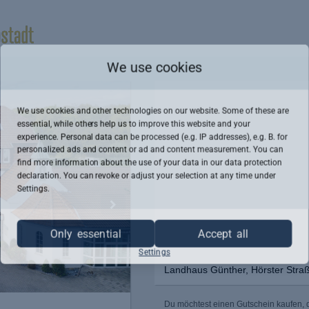
We use cookies
We use cookies and other technologies on our website. Some of these are
essential, while others help us to improve this website and your
experience. Personal data can be processed (e.g. IP addresses), e.g. B. for
personalized ads and content or ad and content measurement. You can
find more information about the use of your data in our
data protection
declaration. You can revoke or adjust your selection at any time under
Settings.
Only essential
Accept all
Settings
Landhaus Günther, Hörster Straß
Du möchtest einen Gutschein kaufen, d