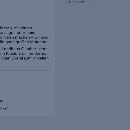
Dann klicke
hier
.
dessen, mit einem
ke sagen oder beim
lkommen machen – wir sind
nd die ganz großen Momente.
e Landhaus Günther bietet
gen Klosters ein modernes
ältigen Eventräumlichkeiten
er
her/