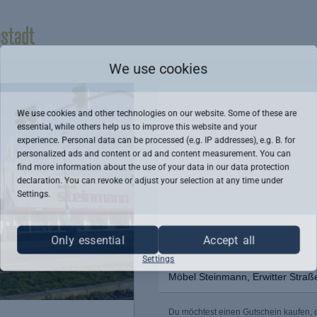
We use cookies
We use cookies and other technologies on our website. Some of these are
essential, while others help us to improve this website and your
experience. Personal data can be processed (e.g. IP addresses), e.g. B. for
personalized ads and content or ad and content measurement. You can
find more information about the use of your data in our
data protection
declaration. You can revoke or adjust your selection at any time under
Settings.
Only essential
Accept all
Settings
Möbel Steinmann, Erwitter Straße
Du möchtest einen Gutschein kaufen, d