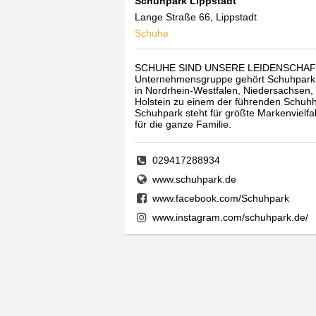
Schuhpark Lippstadt
Lange Straße 66, Lippstadt
Schuhe
SCHUHE SIND UNSERE LEIDENSCHAFT. A
Unter­nehmens­gruppe gehört Schuhpark m
in Nordrhein-Westfalen, Niedersachsen
Holstein zu einem der führenden Schuh­
Schuhpark steht für größte Markenvielfalt
für die ganze Familie.
029417288934
www.schuhpark.de
www.facebook.com/Schuhpark
www.instagram.com/schuhpark.de/